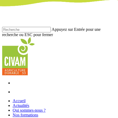
Skip
to
main
content
Appuyez sur Entrée pour une
recherche ou ESC pour fermer
Fermer
la
recherche
facebook
youtube
instagram
phone
email
search
Menu
search
Menu
Accueil
Actualités
Qui sommes-nous ?
Nos formations