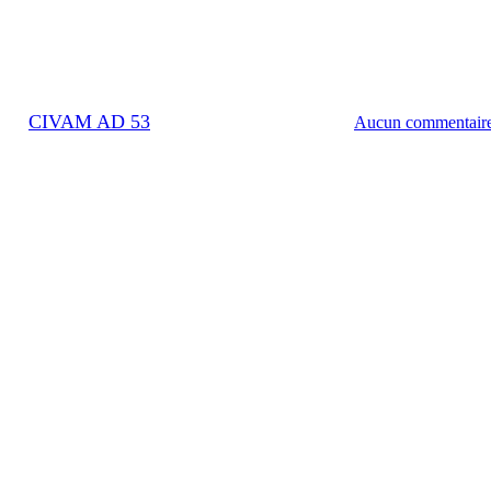
Actualité
 ferme ouverte scolaire les 23 e
Par
CIVAM AD 53
1 juillet 2025
juillet 2nd, 2025
Aucun commentair