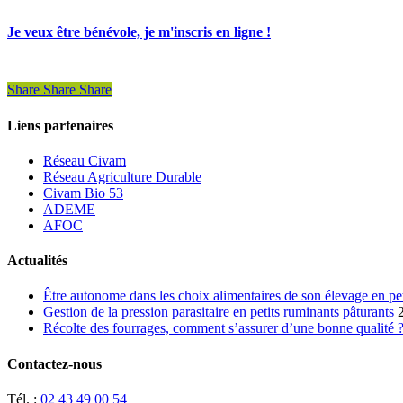
Je veux être bénévole, je m'inscris en ligne !
Share
Share
Share
Liens partenaires
Réseau Civam
Réseau Agriculture Durable
Civam Bio 53
ADEME
AFOC
Actualités
Être autonome dans les choix alimentaires de son élevage en pe
Gestion de la pression parasitaire en petits ruminants pâturants
Récolte des fourrages, comment s’assurer d’une bonne qualité 
Contactez-nous
Tél. :
02 43 49 00 54