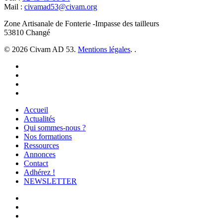
Mail :
civamad53@civam.org
Zone Artisanale de Fonterie -Impasse des tailleurs
53810 Changé
© 2026 Civam AD 53.
Mentions légales
. .
facebook
instagram
phone
email
Close
Accueil
Menu
Actualités
Qui sommes-nous ?
Nos formations
Ressources
Annonces
Contact
Adhérez !
NEWSLETTER
facebook
youtube
instagram