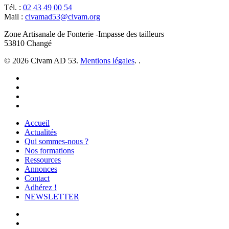
Tél. :
02 43 49 00 54
Mail :
civamad53@civam.org
Zone Artisanale de Fonterie -Impasse des tailleurs
53810 Changé
© 2026 Civam AD 53.
Mentions légales
. .
facebook
instagram
phone
email
Close
Accueil
Menu
Actualités
Qui sommes-nous ?
Nos formations
Ressources
Annonces
Contact
Adhérez !
NEWSLETTER
facebook
youtube