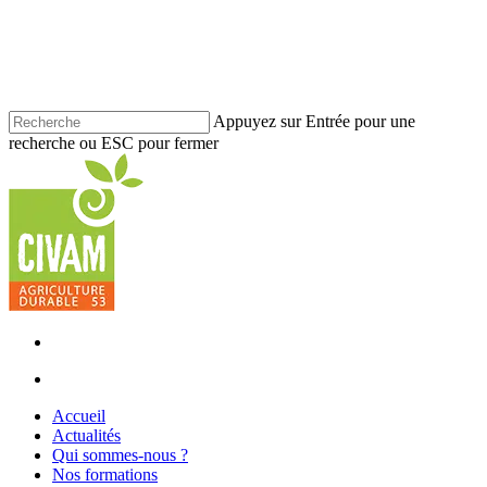
Skip
to
main
content
Appuyez sur Entrée pour une
recherche ou ESC pour fermer
Fermer
la
recherche
facebook
youtube
instagram
phone
email
search
Menu
search
Menu
Accueil
Actualités
Qui sommes-nous ?
Nos formations