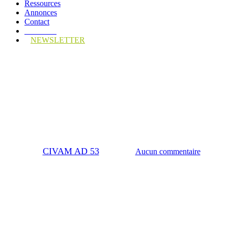
Ressources
Annonces
Contact
Adhérez !
NEWSLETTER
Actualité
La MAEC système herbivores
(HBV) à nouveau dézonée en
2025
Par
CIVAM AD 53
5 mai 2025
Aucun commentaire