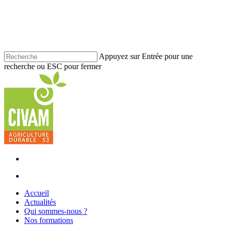
Skip
to
main
content
Appuyez sur Entrée pour une
recherche ou ESC pour fermer
Fermer
la
recherche
facebook
youtube
instagram
phone
email
search
Menu
search
Menu
Accueil
Actualités
Qui sommes-nous ?
Nos formations