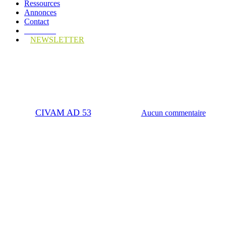
Ressources
Annonces
Contact
Adhérez !
NEWSLETTER
Petites annonces
Recrutement Réseau CIVAM
Par
CIVAM AD 53
15 janvier 2025
Aucun commentaire