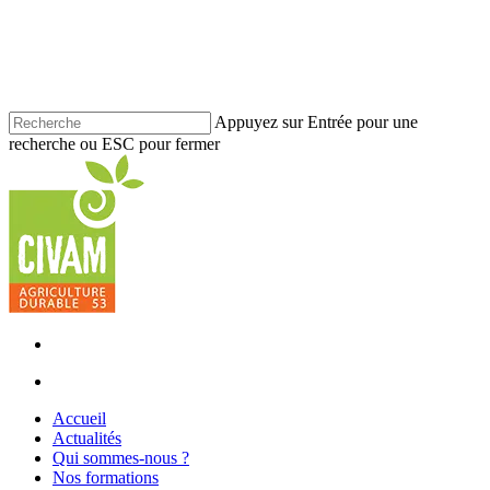
Skip
to
main
content
Appuyez sur Entrée pour une
recherche ou ESC pour fermer
Fermer
la
recherche
facebook
youtube
instagram
phone
email
search
Menu
search
Menu
Accueil
Actualités
Qui sommes-nous ?
Nos formations