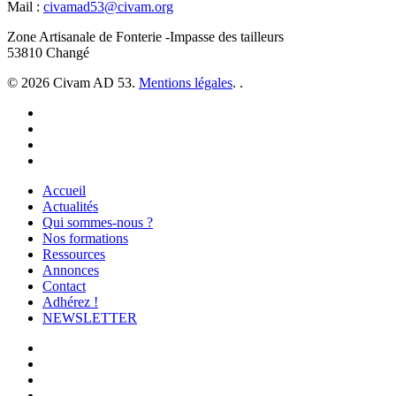
Mail :
civamad53@civam.org
Zone Artisanale de Fonterie -Impasse des tailleurs
53810 Changé
© 2026 Civam AD 53.
Mentions légales
. .
facebook
instagram
phone
email
Close
Accueil
Menu
Actualités
Qui sommes-nous ?
Nos formations
Ressources
Annonces
Contact
Adhérez !
NEWSLETTER
facebook
youtube
instagram
phone